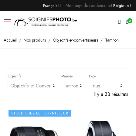
Mon pays de résidence est
Français
Belgique
0
Accueil
Nos produits
Objectifs-et-convertisseurs
Tamron
Objectifs
Marque
Type
Il y a 33 résultats
STOCK CHEZ LE FOURNISSEUR