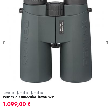
Jumelles : Jumelles : Jumelles
Ju
Pentax ZD Binocular 10x50 WP
J
1.099,00 €
3