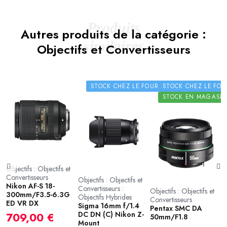
Produits
Autres produits de la catégorie :
similaires
Objectifs et Convertisseurs
STOCK CHEZ LE FOURNISSEUR
STOCK CHEZ LE FO
STOCK EN MAGASI
Objectifs : Objectifs et
Convertisseurs
Objectifs : Objectifs et
O
at
Nikon AF-S 18-
Convertisseurs :
C
Objectifs : Objectifs et
300mm/F3.5-6.3G
Objectifs Hybrides
O
Convertisseurs
ED VR DX
Sigma 16mm f/1.4
S
Pentax SMC DA
DC DN (C) Nikon Z-
f
709,00 €
50mm/F1.8
Mount