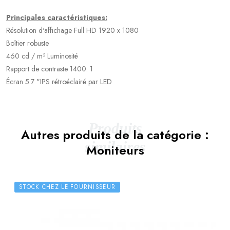
Principales caractéristiques:
Résolution d'affichage Full HD 1920 x 1080
Boîtier robuste
460 cd / m² Luminosité
Rapport de contraste 1400: 1
Écran 5.7 "IPS rétroéclairé par LED
Produits
Autres produits de la catégorie :
similaires
Moniteurs
STOCK CHEZ LE FOURNISSEUR