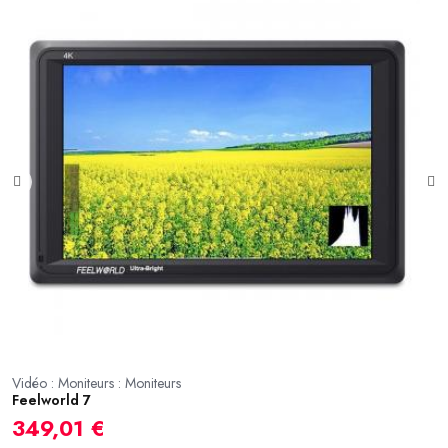
Vidéo : Moniteurs : Moniteurs
Vi
Feelworld 7
F
349,01 €
2