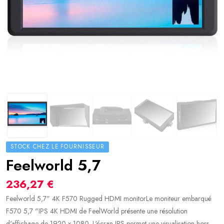
STOCK CHEZ LE FOURNISSEUR
Feelworld 5,7
236,27 €
Feelworld 5,7" 4K F570 Rugged HDMI monitorLe moniteur embarqué
F570 5,7 "IPS 4K HDMI de FeelWorld présente une résolution
d'affichage de 1920 x 1080. L'écran IPS permet une visualisation hors