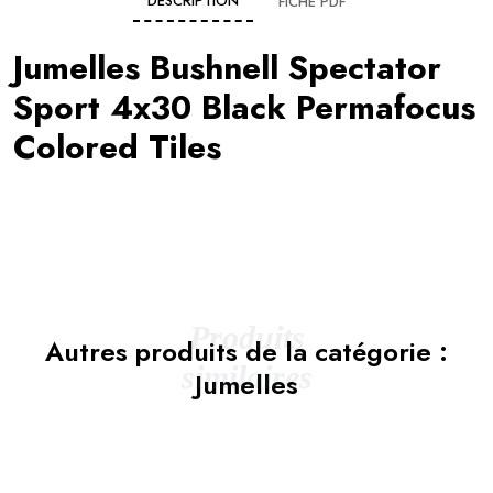
DESCRIPTION
FICHE PDF
Jumelles Bushnell Spectator
Sport 4x30 Black Permafocus
Colored Tiles
Produits
Autres produits de la catégorie :
similaires
Jumelles