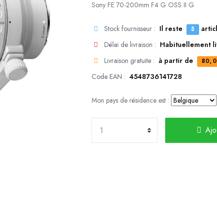
Sony FE 70-200mm F4 G OSS II G
Stock fournisseur :
Il reste
artic
5
Délai de livraison :
Habituellement l
Livraison gratuite :
à partir de
80,0
Code EAN :
4548736141728
Mon pays de résidence est :
Ajo