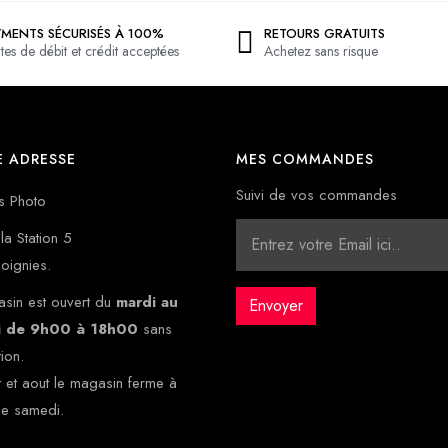
YMENTS SÉCURISÉS À 100%
RETOURS GRATUITS
tes de débit et crédit acceptées
Achetez sans risque
 ADRESSE
MES COMMANDES
Suivi de vos commandes
s Photo
la Station 5
oignies.
sin est ouvert du
mardi au
i de 9h00 à 18h00
sans
tion.
et et aout le magasin ferme à
le samedi.