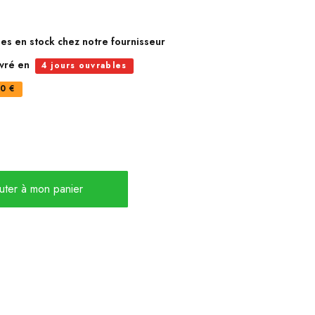
les en stock chez notre fournisseur
ivré en
4 jours ouvrables
0 €
uter à mon panier