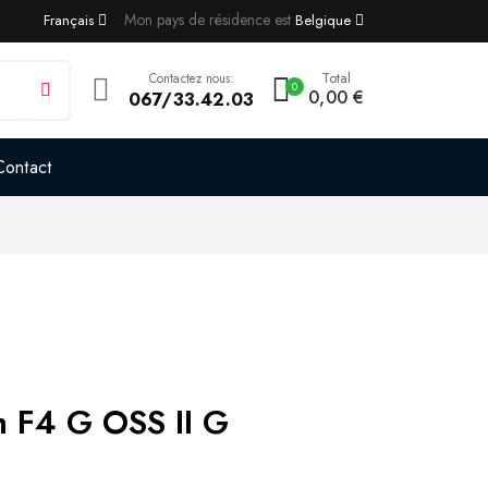
Mon pays de résidence est
Français
Belgique
Total
Contactez nous:
0
0,00 €
067/33.42.03
Contact
 F4 G OSS II G