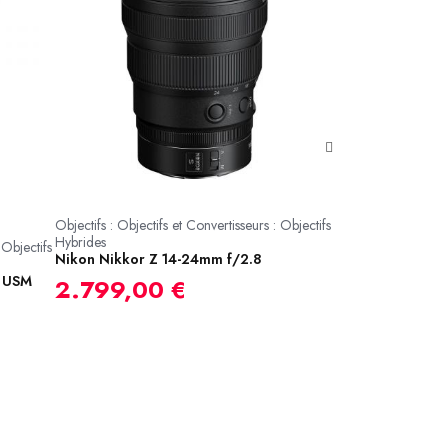
Objectifs : Objectifs et Convertisseurs : Objectifs
Hybrides
 Objectifs
Objectifs : Objectifs
Nikon Nikkor Z 14-24mm f/2.8
Hybrides
S USM
Tamron AF 17-70
2.799,00 €
Fuji X
699,00 €