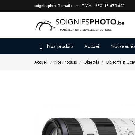
soigniesphoto@gmail.com | T.V.A : BE0418.675.655
Nos produits
Accueil
Nouveauté
Accueil
Nos Produits
Objectifs
Objectifs et Conv