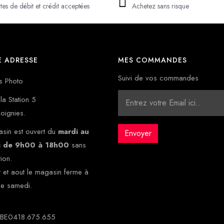
tes de débit et crédit acceptées
Achetez sans risque
 ADRESSE
MES COMMANDES
Suivi de vos commandes
s Photo
la Station 5
oignies.
sin est ouvert du
mardi au
i de 9h00 à 18h00
sans
tion.
et et aout le magasin ferme à
le samedi.
: BE0418.675.655