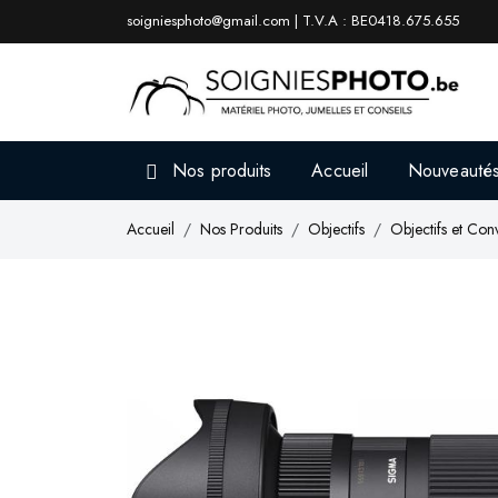
soigniesphoto@gmail.com | T.V.A : BE0418.675.655
Nos produits
Accueil
Nouveauté
Accueil
Nos Produits
Objectifs
Objectifs et Conv