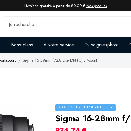
Livraison gratuite à partir de 80,00 €
Nos produits
s
Bons plans
A votre service
Tv soigniesphoto
ertisseurs
Sigma 16-28mm f/2.8 DG DN (C) L-Mount
STOCK CHEZ LE FOURNISSEUR
Sigma 16-28mm f/
974,74 €