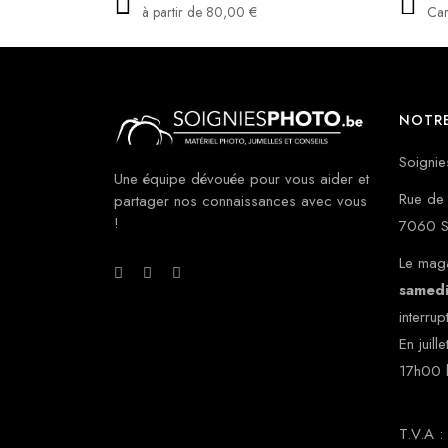
à partir de 80,00 €
Car
NOTRE
Soignie
Une équipe dévouée pour vous aider et
Rue de 
partager nos connaissances avec vous
!
7060 S
Le maga
samed
interrup
En juill
17h00 
T.V.A 