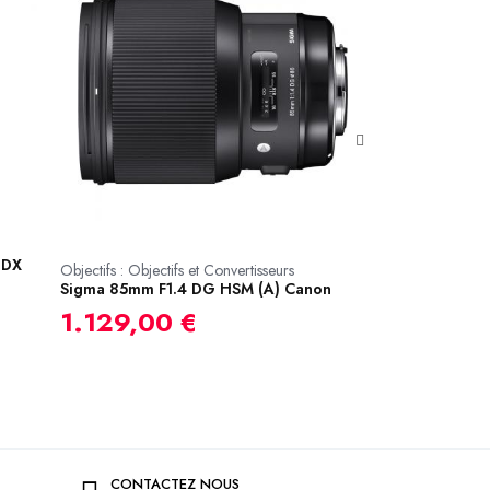
Objectifs : Objectif
 DX
Nikon AF-S 24m
Objectifs : Objectifs et Convertisseurs
Sigma 85mm F1.4 DG HSM (A) Canon
859,00 €
1.129,00 €
CONTACTEZ NOUS