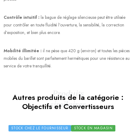
Contrôle intuitif :
la bague de réglage silencieuse peut être utilisée
pour contrôler en toute fluidité l’ouverture, la sensibilité, la correction
d’exposition, et bien plus encore.
Mobilité illimitée :
il ne pèse que 420 g (environ) et toutes les pièces
mobiles du barillet sont parfaitement hermétiques pour une résistance au
service de votre tranquillité.
Produits
Autres produits de la catégorie :
similaires
Objectifs et Convertisseurs
STOCK CHEZ LE FOURNISSEUR
STOCK EN MAGASIN