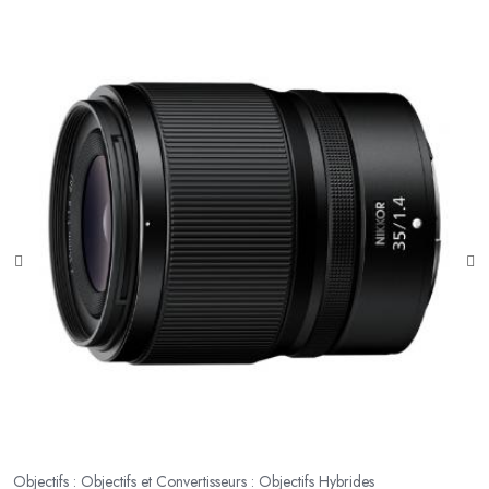
Ob
S
Objectifs : Objectifs et Convertisseurs : Objectifs Hybrides