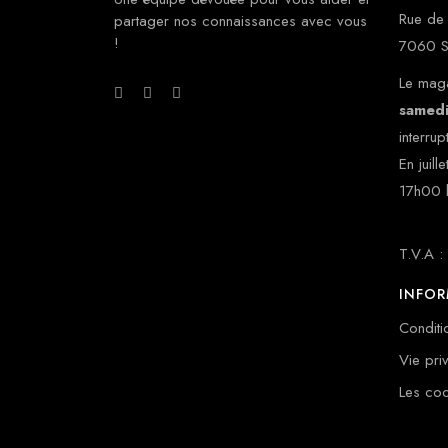
Rue de 
partager nos connaissances avec vous
!
7060 S
Le maga
samed
interrup
En juill
17h00 
T.V.A 
INFO
Conditi
Vie pr
Les coo