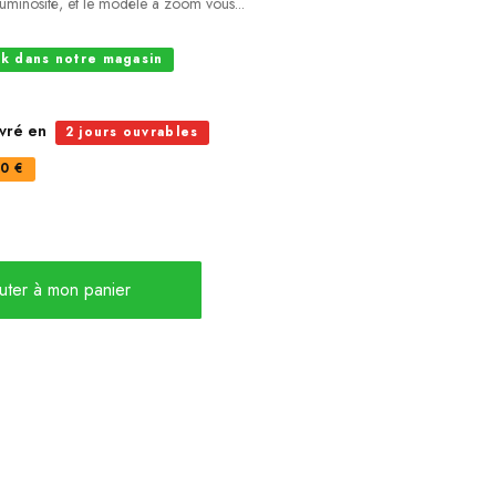
luminosité, et le modèle à zoom vous...
ck dans notre magasin
ivré en
2 jours ouvrables
0 €
uter à mon panier