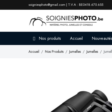
soigniesphoto@gmail.com | T.V.A : BE0418.675.655
Nos produits
Accueil
Nouveauté
Accueil
Nos Produits
Jumelles
Jumelles
Jume