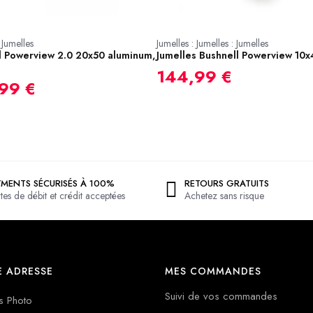
 Jumelles
Jumelles : Jumelles : Jumelles
l Powerview 2.0 20x50 aluminum,
Jumelles Bushnell Powerview 10x
144,99 €
99 €
YMENTS SÉCURISÉS À 100%
RETOURS GRATUITS
tes de débit et crédit acceptées
Achetez sans risque
 ADRESSE
MES COMMANDES
Suivi de vos commandes
s Photo