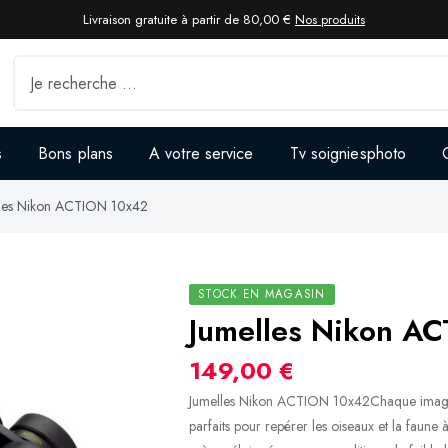
Livraison gratuite à partir de 80,00 €
Nos produits
s
Bons plans
A votre service
Tv soigniesphoto
lles Nikon ACTION 10x42
STOCK EN MAGASIN
Jumelles Nikon A
149,00 €
Jumelles Nikon ACTION 10x42Chaque image 
parfaits pour repérer les oiseaux et la faun