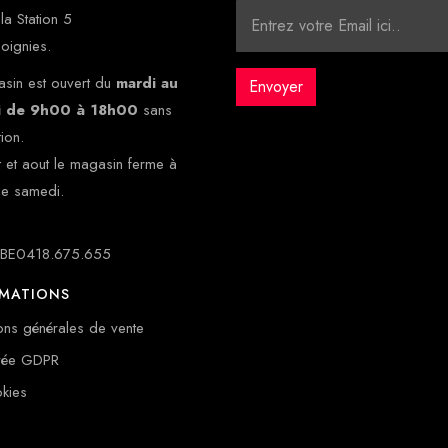
la Station 5
oignies.
sin est ouvert du
mardi au
i de 9h00 à 18h00
sans
tion.
et et aout le magasin ferme à
le samedi.
: BE0418.675.655
RMATIONS
ons générales de vente
ivée GDPR
kies