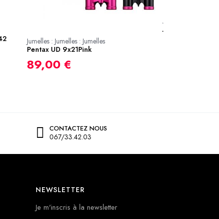
Jumelles : Jumelles :
Jumelles Nikon 
Blue
42
Jumelles : Jumelles : Jumelles
169,00 €
Pentax UD 9x21Pink
89,00 €
CONTACTEZ NOUS
067/33.42.03
NEWSLETTER
Je m'inscris à la newsletter