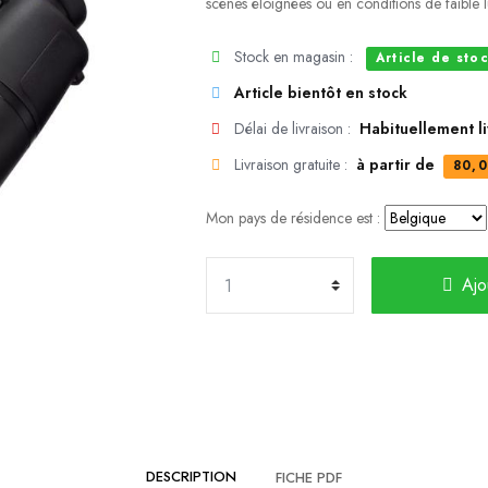
scènes éloignées ou en conditions de faible 
Stock en magasin :
Article de sto
Article bientôt en stock
Délai de livraison :
Habituellement l
Livraison gratuite :
à partir de
80,0
Mon pays de résidence est :
Ajo
DESCRIPTION
FICHE PDF