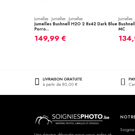
g Scopes
Jumelles : Jumelles : Jumelles
Jumelles :
Jumelles Bushnell H2O 2 8x42 Dark Blue
Bushnel
Porro...
MC
149,99 €
134,
LIVRAISON GRATUITE
PA
à partir de 80,00 €
Car
NOTRE
Soignie
Une équipe dévouée pour vous aider et