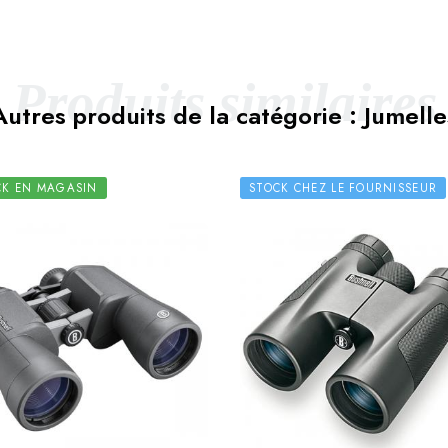
Produits similaires
Autres produits de la catégorie : Jumelle
CK EN MAGASIN
STOCK CHEZ LE FOURNISSEUR