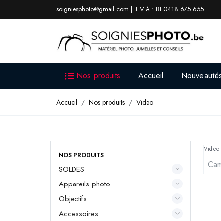
soigniesphoto@gmail.com | T.V.A : BE0418.675.655
Nos produits
Accueil
Nouveauté
Accueil
Nos produits
Video
Vidéo
NOS PRODUITS
SOLDES
Appareils photo
Objectifs
Accessoires