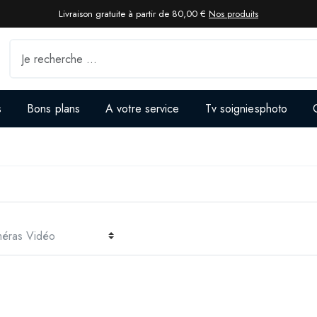
Livraison gratuite à partir de 80,00 €
Nos produits
s
Bons plans
A votre service
Tv soigniesphoto