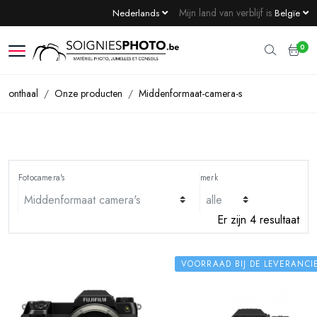
Mijn land van verblijf is
Nederlands
Belgïe
0
onthaal
Onze producten
Middenformaat-camera-s
Fotocamera's
merk
Er zijn 4 resultaat
VOORRAAD BIJ DE LEVERANCI