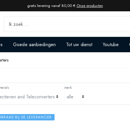
gratis levering vanaf 80,00 €
Onze producten
es
Goede aanbiedingen
Tot uw dienst
Youtube
rters
mera's
merk
RRAAD BIJ DE LEVERANCIER