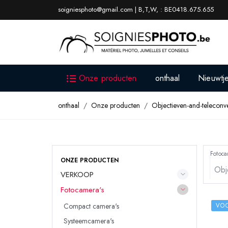
soigniesphoto@gmail.com | B,T,W, : BE0418.675.655
Onze producten
onthaal
Nieuwtj
onthaal
Onze producten
Objectieven-and-teleconve
Fotoca
ONZE PRODUCTEN
VERKOOP
Fotocamera's
Compact camera's
VOO
Systeemcamera's