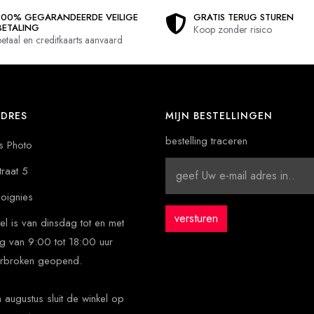
100% GEGARANDEERDE VEILIGE
GRATIS TERUG STUREN
BETALING
Koop zonder risico
betaal en creditkaarts aanvaard
DRES
MIJN BESTELLINGEN
bestelling traceren
s Photo
traat 5
oignies
el is van dinsdag tot en met
g van 9:00 tot 18:00 uur
rbroken geopend.
en augustus sluit de winkel op