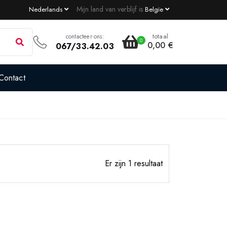
Mijn land van verblijf is
Nederlands
Belgïe
totaal
contacteer ons:
0
0,00 €
067/33.42.03
Contact
Er zijn 1 resultaat