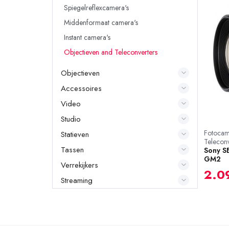
Spiegelreflexcamera's
Middenformaat camera's
Instant camera's
Objectieven and Teleconverters
Objectieven
Accessoires
Video
Studio
Fotocam
Statieven
Teleconv
Tassen
Sony S
GM2
Verrekijkers
2.0
Streaming