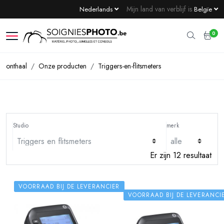
Mijn land van verblijf is
Nederlands
Belgïe
0
onthaal
Onze producten
Triggers-en-flitsmeters
Studio
merk
Er zijn 12 resultaat
VOORRAAD BIJ DE LEVERANCIER
VOORRAAD BIJ DE LEVERANCI