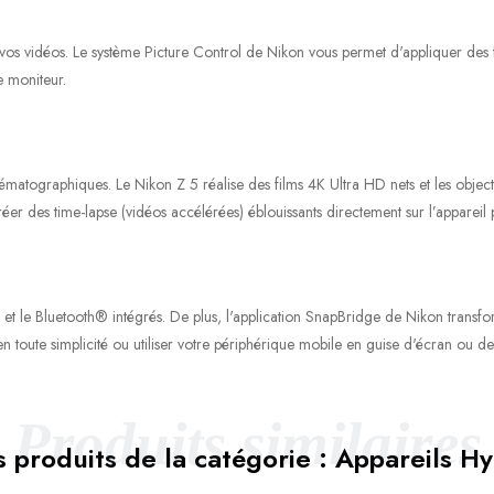
s vidéos. Le système Picture Control de Nikon vous permet d'appliquer des filtr
e moniteur.
ématographiques. Le Nikon Z 5 réalise des films 4K Ultra HD nets et les object
des time-lapse (vidéos accélérées) éblouissants directement sur l’appareil p
et le Bluetooth® intégrés. De plus, l'application SnapBridge de Nikon transfor
n toute simplicité ou utiliser votre périphérique mobile en guise d'écran ou 
Produits similaires
 produits de la catégorie : Appareils H