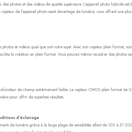
 des photos et des vidéos de qualité supérieure. L'appareil photo hybride est
e capteur de l'appareil photo saisit davantage de lumière, vous offrant une plus
s photos et vidéos quel que soit votre sujet. Avec son capteur plein format, 
facilite la création en plein format. Vous pouvez même recadrer des photos san
rofondeur de champ extrêmement faible. Le capteur CMOS plein format de 24,3 
ière pour offrir de superbes résultats.
nditions d’éclairage
nts de lumière grâce à la large plage de sensibilités allant de 100 à 51 200 I