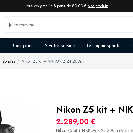
Livraison gratuite à partir de 80,00 €
Nos produits
s
Bons plans
A votre service
Tv soigniesphoto
 Hybrides
Nikon Z5 kit + NIKKOR Z 24-200mm
Nikon Z5 kit + N
2.289,00 €
Nikon Z5 kit + NIKKOR Z 24-200mmVous alle