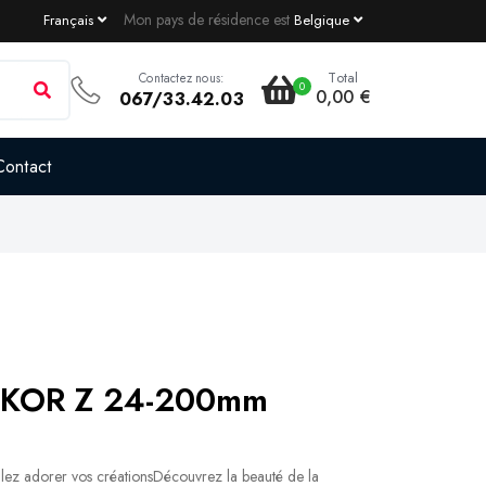
Mon pays de résidence est
Français
Belgique
Total
Contactez nous:
0
0,00 €
067/33.42.03
Contact
IKKOR Z 24-200mm
z adorer vos créationsDécouvrez la beauté de la