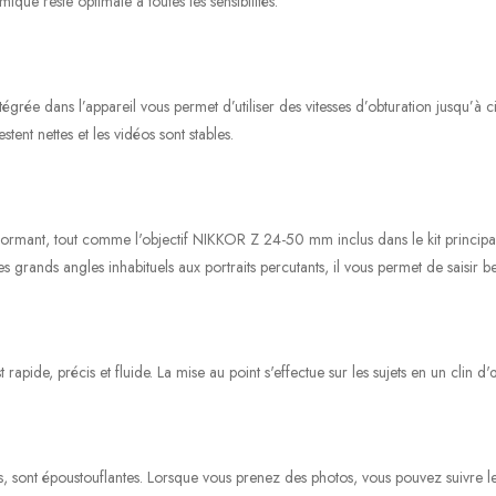
ique reste optimale à toutes les sensibilités.
tégrée dans l’appareil vous permet d’utiliser des vitesses d’obturation jusqu’à c
tent nettes et les vidéos sont stables.
rformant, tout comme l'objectif NIKKOR Z 24-50 mm inclus dans le kit principa
es grands angles inhabituels aux portraits percutants, il vous permet de saisir 
apide, précis et fluide. La mise au point s'effectue sur les sujets en un clin d'œ
, sont époustouflantes. Lorsque vous prenez des photos, vous pouvez suivre le 