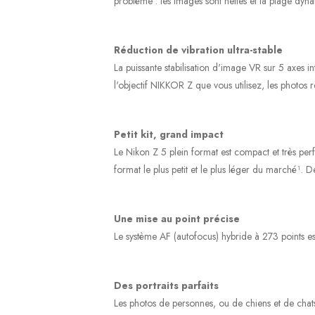
problème : les images sont nettes et la plage dynam
Réduction de vibration ultra-stable
La puissante stabilisation d'image VR sur 5 axes in
l'objectif NIKKOR Z que vous utilisez, les photos res
Petit kit, grand impact
Le Nikon Z 5 plein format est compact et très pe
format le plus petit et le plus léger du marché¹. D
Une mise au point précise
Le système AF (autofocus) hybride à 273 points est r
Des portraits parfaits
Les photos de personnes, ou de chiens et de chats