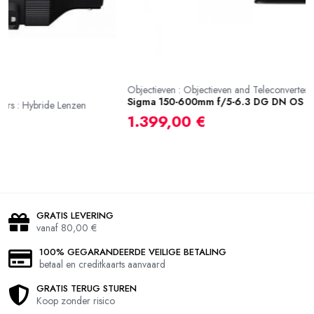
Objectieven : Objectieven and Teleconverters : Hybride Lenzen
Ob
Sigma 150-600mm f/5-6.3 DG DN OS (S) L-Mount
1
1.399,00 €
GRATIS LEVERING
vanaf 80,00 €
100% GEGARANDEERDE VEILIGE BETALING
betaal en creditkaarts aanvaard
GRATIS TERUG STUREN
Koop zonder risico