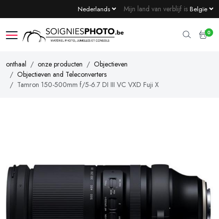
Mijn land van verblijf is
Nederlands
Belgïe
0
onthaal
onze producten
Objectieven
Objectieven and Teleconverters
Tamron 150-500mm f/5-6.7 DI III VC VXD Fuji X